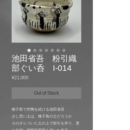
池田省吾 粉引織
部ぐい呑 I-014
Price
¥21,000
Out of Stock
種子島で作陶を続ける池田省吾
少し荒い土は、種子島の土だろうか
そのざらついた土の上で粉引を作り、更