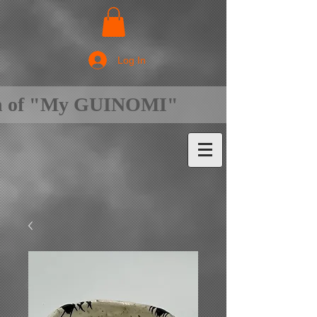
Log In
on of "My GUINOMI"