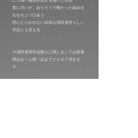
に力強い織部的意匠を描いた作品
実に渋いが、ありそうで無かった組み合
わせをぶつけあう
枠にとらわれない自由な池田省吾らしい
作品とも言える
※池田省吾作品購入に関しましては新着
商品お一人様一品までとさせて頂きま
す。
サイズ:W 93:D 81:H 55mm
共箱：共布：栞付き