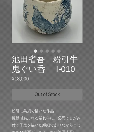
池田省吾 粉引牛
鬼ぐい呑 I-010
Price
¥18,000
Out of Stock
粉引に呉須で描いた作品
躍動感あふれる暴れ牛に、必死でしがみ
付く子鬼を描いた繊細でありながらコミ