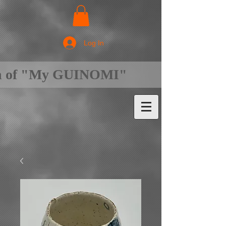
Log In
on of "My GUINOMI"