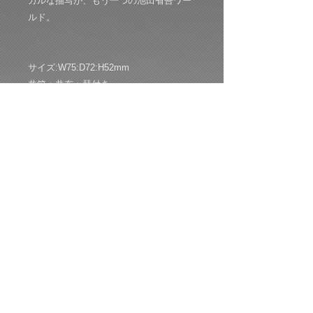
カルな描写が、もう一つの池田省吾ワー
ルド。
サイズ:W75:D72:H52mm
共箱：共布：栞付き