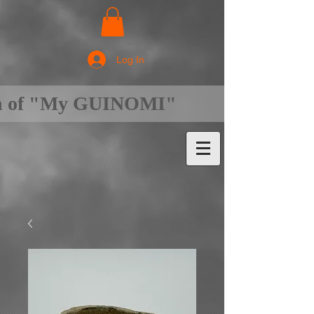
Log In
on of "My GUINOMI"