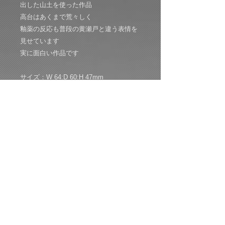
出した山土を使った作品
高台はあくまで荒々しく
釉薬の反応も普段の黄瀬戸と違う表情を
見せています
実に面白い作品です
サイズ：W 64:D 60:H 47mm
共箱：共布：経歴栞付き