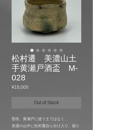
松村遷 美濃山土
手黄瀬戸酒盃 M-
028
Price
¥18,000
Out of Stock
普段、黄瀬戸に使う土ではなく、
美濃の山中に松村遷自ら分け入り、掘り