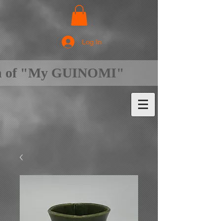
Log In
on of "My GUINOMI"