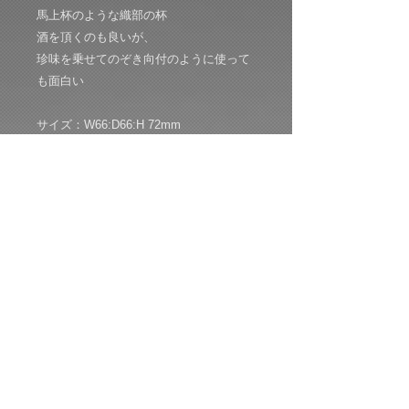
馬上杯のような織部の杯
酒を頂くのも良いが、
珍味を乗せてのぞき向付のように使って
も面白い
サイズ：W66:D66:H 72mm
共箱：共布：経歴栞付き