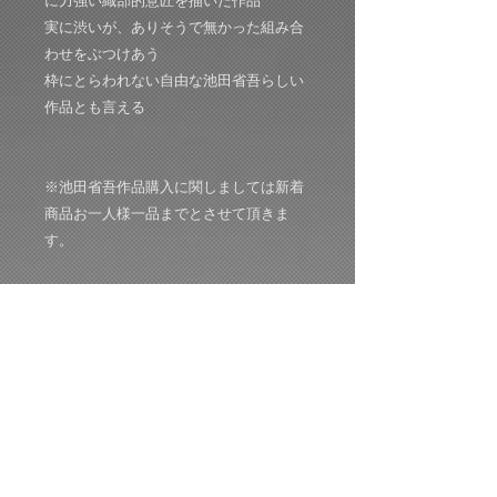
に力強い織部的意匠を描いた作品
実に渋いが、ありそうで無かった組み合
わせをぶつけあう
枠にとらわれない自由な池田省吾らしい
作品とも言える
※池田省吾作品購入に関しましては新着
商品お一人様一品までとさせて頂きま
す。
サイズ:W 80:D 80:H 60mm
共箱：共布：栞付き