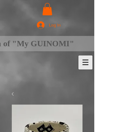
Log In
on of "My GUINOMI"