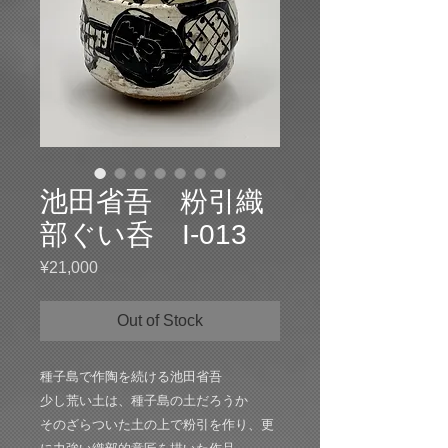
池田省吾 粉引織
部ぐい呑 I-013
Price
¥21,000
Out of Stock
種子島で作陶を続ける池田省吾
少し荒い土は、種子島の土だろうか
そのざらついた土の上で粉引を作り、更